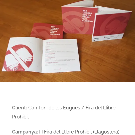
Larger
Image
Client:
Can Toni de les Eugues / Fira del Llibre
Prohibit
Campanya:
III Fira del Llibre Prohibit (Llagostera)