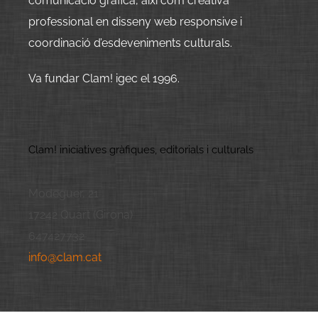
comunicació gràfica, així com creativa
professional en disseny web responsive i
coordinació d’esdeveniments culturals.
Va fundar Clam! igec el 1996.
Clam! iniciatives gràfiques, editorials i culturals
Modeguer, 21
17242 Quart (Girona)
647427732
info@clam.cat