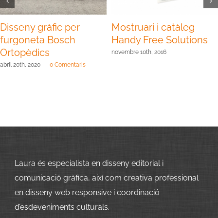
Disseny gràfic per
Mostruari i catàleg
furgoneta Bosch
Handy Free Solutions
Ortopèdics
novembre 10th, 2016
abril 20th, 2020
|
0 Comentaris
Laura és especialista en disseny editorial i
comunicació gràfica, així com creativa professional
en disseny web responsive i coordinació
d’esdeveniments culturals.