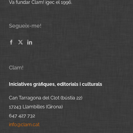
Va fundar Clam! igec el 1996.
Segueix-me!
Clam!
Iniciatives gràfiques, editorials i culturals
Can Tarragona del Clot (bústia 22)
17243 Llambilles (Girona)
647 427 732
info@clam.cat