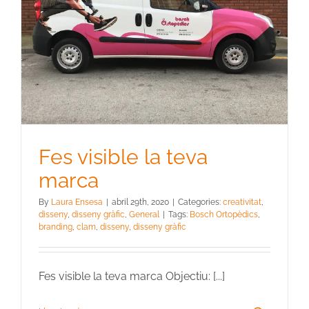
Fes visible la teva
marca
By
Laura Ensesa
|
abril 29th, 2020
|
Categories:
creativitat
,
disseny
,
disseny gràfic
,
General
|
Tags:
Bosch Ortopèdics
,
branding
,
clam
,
disseny
,
disseny gràfic
Fes visible la teva marca Objectiu: [...]