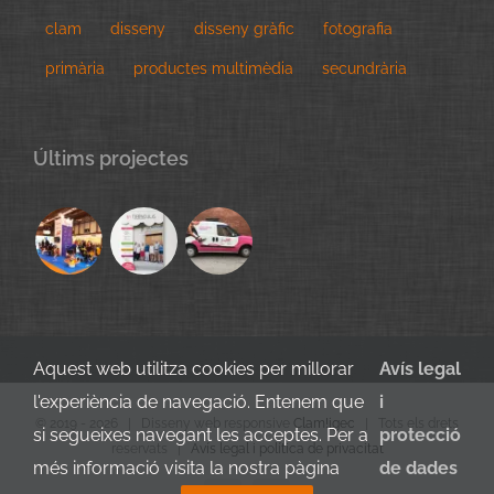
clam
disseny
disseny gràfic
fotografia
primària
productes multimèdia
secundrària
Últims projectes
Aquest web utilitza cookies per millorar
Avís legal
l'experiència de navegació. Entenem que
i
© 2019 -
2026 | Disseny web responsive
Clam!igec
| Tots els drets
si segueixes navegant les acceptes. Per a
protecció
reservats |
Avís legal i política de privacitat
més informació visita la nostra pàgina
de dades